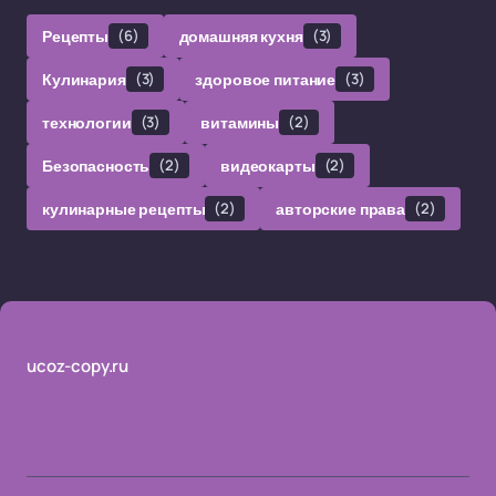
Рецепты
(6)
домашняя кухня
(3)
Кулинария
(3)
здоровое питание
(3)
технологии
(3)
витамины
(2)
Безопасность
(2)
видеокарты
(2)
кулинарные рецепты
(2)
авторские права
(2)
ucoz-copy.ru