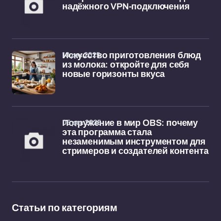
надёжного VPN-подключения
10 дек 2025
Искусство приготовления блюд
из молока: откройте для себя
новые горизонты вкуса
05 дек 2025
Погружение в мир OBS: почему
эта программа стала
незаменимым инструментом для
стримеров и создателей контента
Статьи по категориям