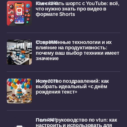
25 дек 2025
Как скачать шортс с YouTube: всё,
что нужно знать про видео в
формате Shorts
23 дек 2025
Современные технологии и их
влияние на продуктивность:
почему ваш выбор техники имеет
значение
16 дек 2025
Искусство поздравлений: как
выбрать идеальный «с днём
рождения текст»
11 дек 2025
Полное руководство по vtun: как
настроить и использовать для