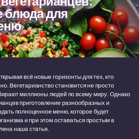
 вегетарианцев:
е блюда для
меню
крывая всё новые горизонты для тех, кто
зно. Вегетарианство становится не просто
бирают миллионы людей по всему миру. Однако
рианцев приготовление разнообразных и
здать полноценное меню, которое будет
рганизма и при этом оставаться простым в
лена наша статья.