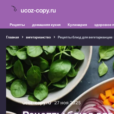
ucoz-copy.ru
Рецепты
домашняя кухня
Кулинария
здоровое 
Главная
вегетарианство
Рецепты блюд для вегетарианцев:
ucoz-copy.ru
27 ноя 2025