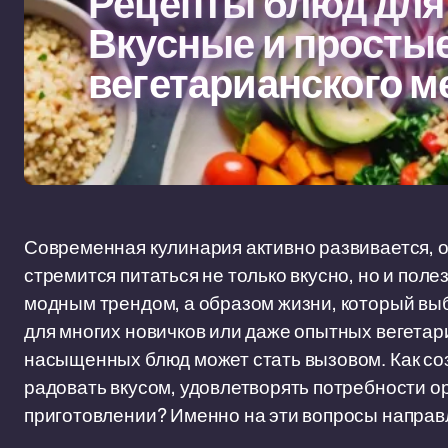
Рецепты блюд для
Вкусные и просты
вегетарианского 
Современная кулинария активно развивается, от
стремится питаться не только вкусно, но и поле
модным трендом, а образом жизни, который вы
для многих новичков или даже опытных вегета
насыщенных блюд может стать вызовом. Как со
радовать вкусом, удовлетворять потребности о
приготовлении? Именно на эти вопросы направ