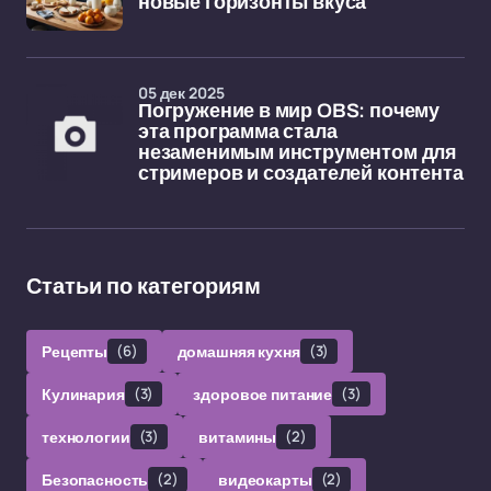
новые горизонты вкуса
05 дек 2025
Погружение в мир OBS: почему
эта программа стала
незаменимым инструментом для
стримеров и создателей контента
Статьи по категориям
Рецепты
(6)
домашняя кухня
(3)
Кулинария
(3)
здоровое питание
(3)
технологии
(3)
витамины
(2)
Безопасность
(2)
видеокарты
(2)