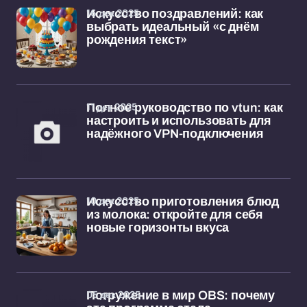
16 дек 2025
Искусство поздравлений: как
выбрать идеальный «с днём
рождения текст»
11 дек 2025
Полное руководство по vtun: как
настроить и использовать для
надёжного VPN-подключения
10 дек 2025
Искусство приготовления блюд
из молока: откройте для себя
новые горизонты вкуса
05 дек 2025
Погружение в мир OBS: почему