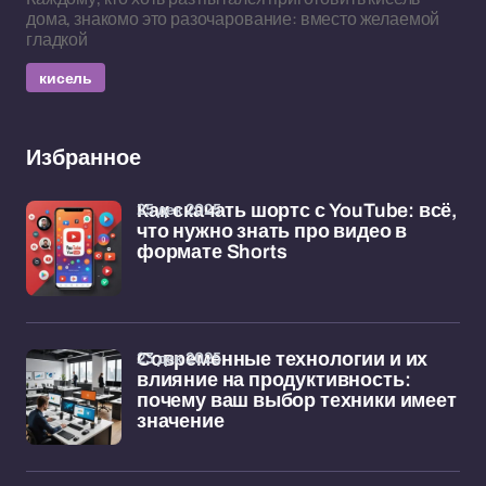
дома, знакомо это разочарование: вместо желаемой
гладкой
кисель
Избранное
25 дек 2025
Как скачать шортс с YouTube: всё,
что нужно знать про видео в
формате Shorts
23 дек 2025
Современные технологии и их
влияние на продуктивность:
почему ваш выбор техники имеет
значение