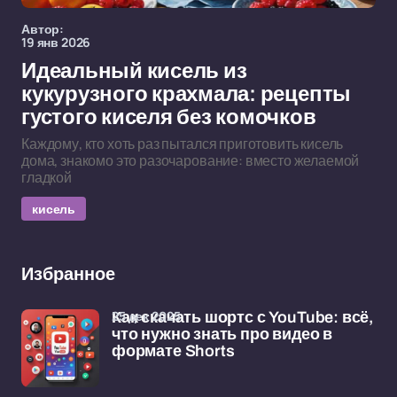
Автор:
19 янв 2026
Идеальный кисель из
кукурузного крахмала: рецепты
густого киселя без комочков
Каждому, кто хоть раз пытался приготовить кисель
дома, знакомо это разочарование: вместо желаемой
гладкой
кисель
Избранное
25 дек 2025
Как скачать шортс с YouTube: всё,
что нужно знать про видео в
формате Shorts