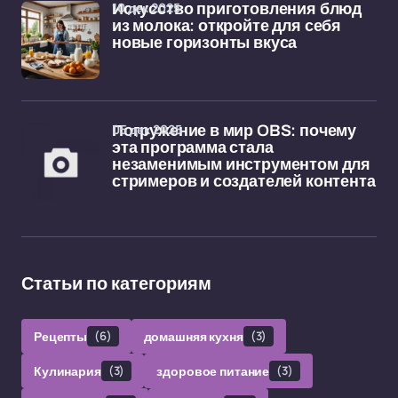
10 дек 2025
Искусство приготовления блюд
из молока: откройте для себя
новые горизонты вкуса
05 дек 2025
Погружение в мир OBS: почему
эта программа стала
незаменимым инструментом для
стримеров и создателей контента
Статьи по категориям
Рецепты
(6)
домашняя кухня
(3)
Кулинария
(3)
здоровое питание
(3)