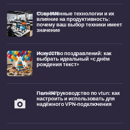
23 дек 2025
Современные технологии и их
влияние на продуктивность:
почему ваш выбор техники имеет
значение
16 дек 2025
Искусство поздравлений: как
выбрать идеальный «с днём
рождения текст»
11 дек 2025
Полное руководство по vtun: как
настроить и использовать для
надёжного VPN-подключения