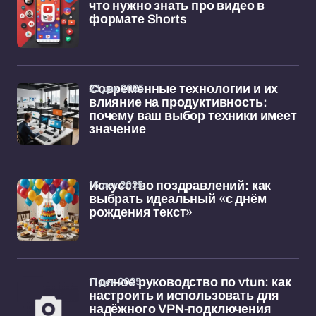
что нужно знать про видео в
формате Shorts
23 дек 2025
Современные технологии и их
влияние на продуктивность:
почему ваш выбор техники имеет
значение
16 дек 2025
Искусство поздравлений: как
выбрать идеальный «с днём
рождения текст»
11 дек 2025
Полное руководство по vtun: как
настроить и использовать для
надёжного VPN-подключения