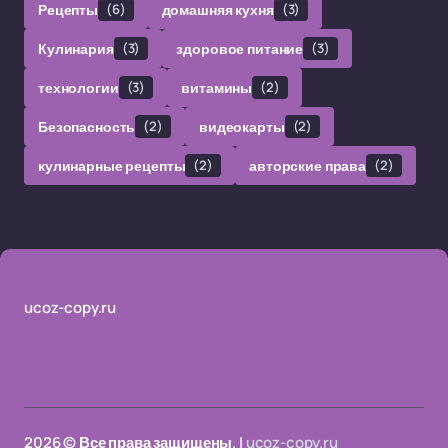
Рецепты
(6)
домашняя кухня
(3)
Кулинария
(3)
здоровое питание
(3)
технологии
(3)
витамины
(2)
Безопасность
(2)
видеокарты
(2)
кулинарные рецепты
(2)
авторские права
(2)
ucoz-copy.ru
2026 © Все права защищены. |
ucoz-copy.ru