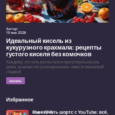
Автор:
19 янв 2026
Идеальный кисель из
кукурузного крахмала: рецепты
густого киселя без комочков
Каждому, кто хоть раз пытался приготовить кисель
дома, знакомо это разочарование: вместо желаемой
гладкой
кисель
Избранное
25 дек 2025
Как скачать шортс с YouTube: всё,